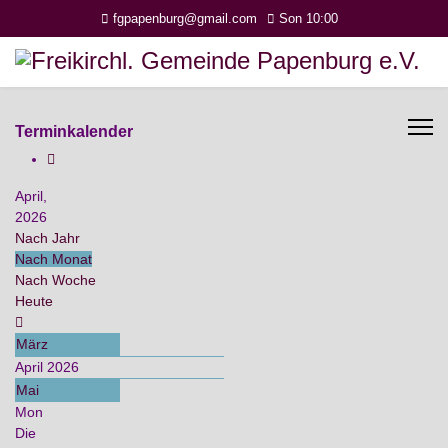
fgpapenburg@gmail.com
Son 10:00
Terminkalender
April,
2026
Nach Jahr
Nach Monat
Nach Woche
Heute
März
April 2026
Mai
Mon
Die