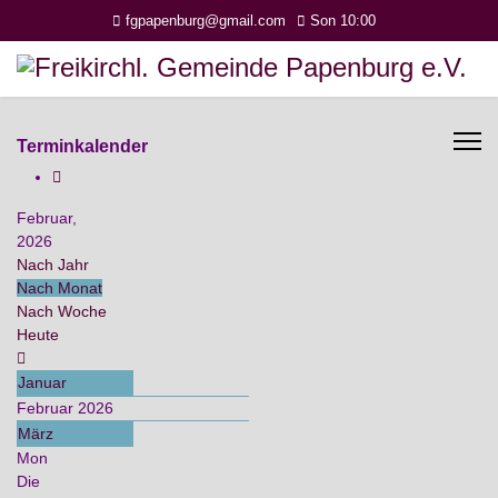
fgpapenburg@gmail.com
Son 10:00
Terminkalender
Februar,
2026
Nach Jahr
Nach Monat
Nach Woche
Heute
Januar
Februar 2026
März
Mon
Die