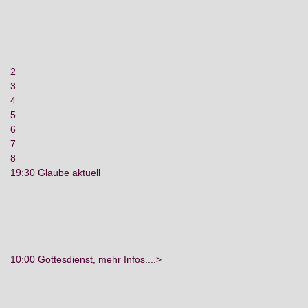
2
3
4
5
6
7
8
19:30 Glaube aktuell
10:00 Gottesdienst, mehr Infos....>